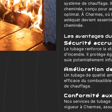
système de chauffage. Il
cheminée, conçu pour am
optimal. À Charmes, où 
adéquat devient essenti
cheminée.
Les avantages du
Sécurité accr
Le tubage renforce la st
d'incendie. Il protège é
suie potentiellement in
Amélioration d
Un tubage de qualité am
efficace du combustible
de chauffage.
Conformité au
Nos services de tubage 
vigueur à Charmes, assur