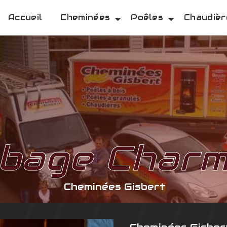
Accueil
Cheminées
Poêles
Chaudièr
bage Char
Cheminées Gisbert