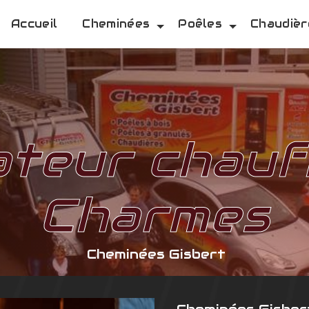
Accueil
Cheminées
Poêles
Chaudièr
lateur chauf
Charmes
Cheminées Gisbert