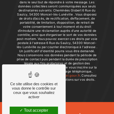
dans le seul but de répondre à votre message. Les
données collectées seront communiquées aux seuls
destinataires suivants: Cheminées Gisbert 6 Rue du
Saulcy, 54300 Moncel-lès-Lunéville . Vous disposez
de droits d’accès, de rectification, d’effacement, de
portabilité, de limitation, d’opposition, de retrait de
votre consentement à tout moment et du droit
d’introduire une réclamation auprès d’une autorité de
contrôle, ainsi que d’organiser le sort de vos données
post-mortem. Vous pouvez exercer ces droits par voie
postale à l'adresse 6 Rue du Saulcy, 54300 Moncel-
lès-Lunéville ou par courrier électronique à l'adresse .
Un justificatif d'identité pourra vous être demandé.
Nous conservons vos données pendant la période de
prise de contact puis pendant la durée de prescription
légale aux fins probatoires et de gestion des
contentieux. Vous avez le droit de vous inscrire sur la
liste d'opposition au démarchage téléphonique,
disponible à cette adresse:
Bloctel.gouv.fr
. Consultez
le site cnil.fr pour plus d’informations sur vos droits.
Ce site utilise des cookies et
vous donne le contrôle sur
ceux que vous souhaitez
activer
Tout accepter