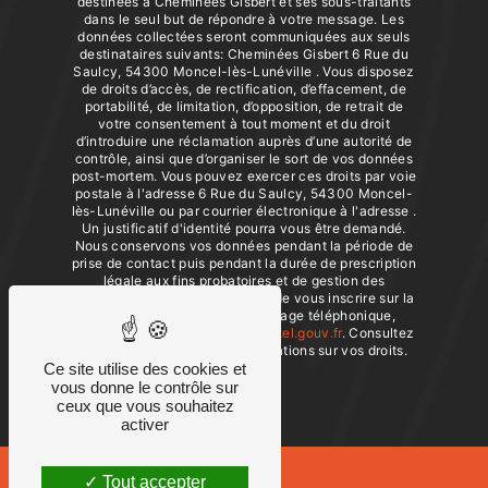
destinées à Cheminées Gisbert et ses sous-traitants
dans le seul but de répondre à votre message. Les
données collectées seront communiquées aux seuls
destinataires suivants: Cheminées Gisbert 6 Rue du
Saulcy, 54300 Moncel-lès-Lunéville . Vous disposez
de droits d’accès, de rectification, d’effacement, de
portabilité, de limitation, d’opposition, de retrait de
votre consentement à tout moment et du droit
d’introduire une réclamation auprès d’une autorité de
contrôle, ainsi que d’organiser le sort de vos données
post-mortem. Vous pouvez exercer ces droits par voie
postale à l'adresse 6 Rue du Saulcy, 54300 Moncel-
lès-Lunéville ou par courrier électronique à l'adresse .
Un justificatif d'identité pourra vous être demandé.
Nous conservons vos données pendant la période de
prise de contact puis pendant la durée de prescription
légale aux fins probatoires et de gestion des
contentieux. Vous avez le droit de vous inscrire sur la
liste d'opposition au démarchage téléphonique,
disponible à cette adresse:
Bloctel.gouv.fr
. Consultez
le site cnil.fr pour plus d’informations sur vos droits.
Ce site utilise des cookies et
vous donne le contrôle sur
ceux que vous souhaitez
activer
Tout accepter