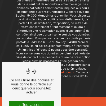
destinées à Cheminées Gisbert et ses sous-traitants
dans le seul but de répondre à votre message. Les
données collectées seront communiquées aux seuls
destinataires suivants: Cheminées Gisbert 6 Rue du
Saulcy, 54300 Moncel-lès-Lunéville . Vous disposez
de droits d’accès, de rectification, d’effacement, de
portabilité, de limitation, d’opposition, de retrait de
votre consentement à tout moment et du droit
d’introduire une réclamation auprès d’une autorité de
contrôle, ainsi que d’organiser le sort de vos données
post-mortem. Vous pouvez exercer ces droits par voie
postale à l'adresse 6 Rue du Saulcy, 54300 Moncel-
lès-Lunéville ou par courrier électronique à l'adresse .
Un justificatif d'identité pourra vous être demandé.
Nous conservons vos données pendant la période de
prise de contact puis pendant la durée de prescription
légale aux fins probatoires et de gestion des
contentieux. Vous avez le droit de vous inscrire sur la
liste d'opposition au démarchage téléphonique,
disponible à cette adresse:
Bloctel.gouv.fr
. Consultez
le site cnil.fr pour plus d’informations sur vos droits.
Ce site utilise des cookies et
vous donne le contrôle sur
ceux que vous souhaitez
activer
Tout accepter