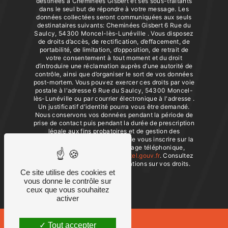
destinées à Cheminées Gisbert et ses sous-traitants
dans le seul but de répondre à votre message. Les
données collectées seront communiquées aux seuls
destinataires suivants: Cheminées Gisbert 6 Rue du
Saulcy, 54300 Moncel-lès-Lunéville . Vous disposez
de droits d’accès, de rectification, d’effacement, de
portabilité, de limitation, d’opposition, de retrait de
votre consentement à tout moment et du droit
d’introduire une réclamation auprès d’une autorité de
contrôle, ainsi que d’organiser le sort de vos données
post-mortem. Vous pouvez exercer ces droits par voie
postale à l'adresse 6 Rue du Saulcy, 54300 Moncel-
lès-Lunéville ou par courrier électronique à l'adresse .
Un justificatif d'identité pourra vous être demandé.
Nous conservons vos données pendant la période de
prise de contact puis pendant la durée de prescription
légale aux fins probatoires et de gestion des
contentieux. Vous avez le droit de vous inscrire sur la
liste d'opposition au démarchage téléphonique,
disponible à cette adresse:
Bloctel.gouv.fr
. Consultez
le site cnil.fr pour plus d’informations sur vos droits.
Ce site utilise des cookies et
vous donne le contrôle sur
ceux que vous souhaitez
activer
Tout accepter