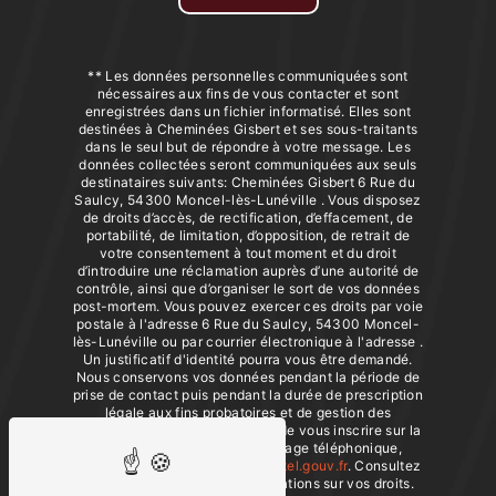
** Les données personnelles communiquées sont
nécessaires aux fins de vous contacter et sont
enregistrées dans un fichier informatisé. Elles sont
destinées à Cheminées Gisbert et ses sous-traitants
dans le seul but de répondre à votre message. Les
données collectées seront communiquées aux seuls
destinataires suivants: Cheminées Gisbert 6 Rue du
Saulcy, 54300 Moncel-lès-Lunéville . Vous disposez
de droits d’accès, de rectification, d’effacement, de
portabilité, de limitation, d’opposition, de retrait de
votre consentement à tout moment et du droit
d’introduire une réclamation auprès d’une autorité de
contrôle, ainsi que d’organiser le sort de vos données
post-mortem. Vous pouvez exercer ces droits par voie
postale à l'adresse 6 Rue du Saulcy, 54300 Moncel-
lès-Lunéville ou par courrier électronique à l'adresse .
Un justificatif d'identité pourra vous être demandé.
Nous conservons vos données pendant la période de
prise de contact puis pendant la durée de prescription
légale aux fins probatoires et de gestion des
contentieux. Vous avez le droit de vous inscrire sur la
liste d'opposition au démarchage téléphonique,
disponible à cette adresse:
Bloctel.gouv.fr
. Consultez
le site cnil.fr pour plus d’informations sur vos droits.