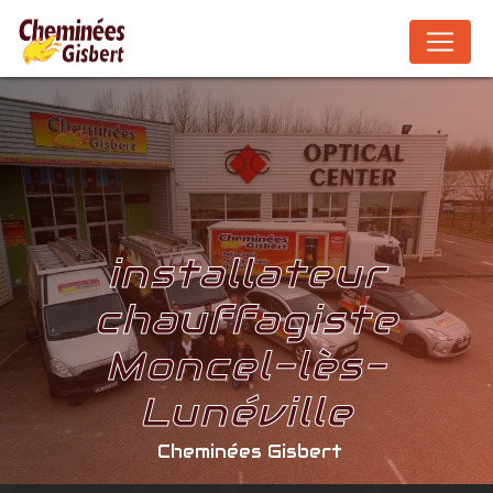
Panneau de gestion des cookies
installateur
chauffagiste
Moncel-lès-
Lunéville
Cheminées Gisbert