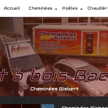
Accueil
Cheminées
Poêles
Chaudièr
t à bois Ba
Cheminées Gisbert