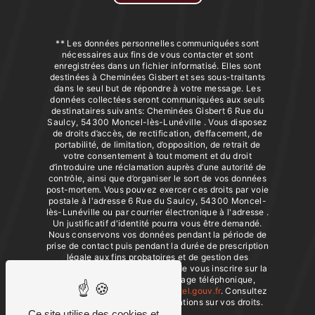
** Les données personnelles communiquées sont
nécessaires aux fins de vous contacter et sont
enregistrées dans un fichier informatisé. Elles sont
destinées à Cheminées Gisbert et ses sous-traitants
dans le seul but de répondre à votre message. Les
données collectées seront communiquées aux seuls
destinataires suivants: Cheminées Gisbert 6 Rue du
Saulcy, 54300 Moncel-lès-Lunéville . Vous disposez
de droits d’accès, de rectification, d’effacement, de
portabilité, de limitation, d’opposition, de retrait de
votre consentement à tout moment et du droit
d’introduire une réclamation auprès d’une autorité de
contrôle, ainsi que d’organiser le sort de vos données
post-mortem. Vous pouvez exercer ces droits par voie
postale à l'adresse 6 Rue du Saulcy, 54300 Moncel-
lès-Lunéville ou par courrier électronique à l'adresse .
Un justificatif d'identité pourra vous être demandé.
Nous conservons vos données pendant la période de
prise de contact puis pendant la durée de prescription
légale aux fins probatoires et de gestion des
contentieux. Vous avez le droit de vous inscrire sur la
liste d'opposition au démarchage téléphonique,
disponible à cette adresse:
Bloctel.gouv.fr
. Consultez
le site cnil.fr pour plus d’informations sur vos droits.
Ce site utilise des cookies et